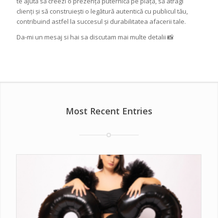
te ajută să creezi o prezență puternică pe piață, să atragi
clienți și să construiești o legătură autentică cu publicul tău,
contribuind astfel la succesul și durabilitatea afacerii tale.
Da-mi un mesaj si hai sa discutam mai multe detalii 📸
Most Recent Entries