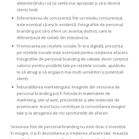
determinându-i să se simtă mai apropiați și să-ți devină
clienți loiali.
Diferențierea de concurență: Într-un mediu concurențial,
este esențial să ieși în evidență. Fotografiile de personal
branding pot să-ți ofere un avantaj distinct, care te
diferențiază de ceilalți din industria ta.
Promovarea pe rețelele sociale: În era digitală, prezența
pe rețelele sociale este esențială pentru creșterea afacerii.
Fotografiile de personal branding de calitate devin conținut
valoros pentru postările tale pe rețelele sociale, ajutându-
te să atragi și să angajezi mai mulți urmăritori și potențiali
clienți.
Îmbunătățirea marketingului: Imaginile din sesiunea de
personal branding pot fi folosite în materialele de
marketing, site-ul web, prezentările și alte materiale de
promovare. Acest lucru contribuie la consolidarea imaginii
tale și la atragerea de noi oportunități de afaceri.
Sesiunea foto de personal branding nu este doar o investiție
în imagini, ci și în dezvoltarea și creșterea afacerii tale. Aceasta