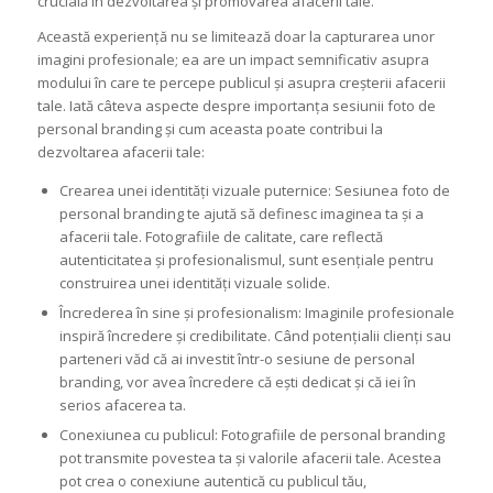
crucială în dezvoltarea și promovarea afacerii tale.
Această experiență nu se limitează doar la capturarea unor
imagini profesionale; ea are un impact semnificativ asupra
modului în care te percepe publicul și asupra creșterii afacerii
tale. Iată câteva aspecte despre importanța sesiunii foto de
personal branding și cum aceasta poate contribui la
dezvoltarea afacerii tale:
Crearea unei identități vizuale puternice: Sesiunea foto de
personal branding te ajută să definesc imaginea ta și a
afacerii tale. Fotografiile de calitate, care reflectă
autenticitatea și profesionalismul, sunt esențiale pentru
construirea unei identități vizuale solide.
Încrederea în sine și profesionalism: Imaginile profesionale
inspiră încredere și credibilitate. Când potențialii clienți sau
parteneri văd că ai investit într-o sesiune de personal
branding, vor avea încredere că ești dedicat și că iei în
serios afacerea ta.
Conexiunea cu publicul: Fotografiile de personal branding
pot transmite povestea ta și valorile afacerii tale. Acestea
pot crea o conexiune autentică cu publicul tău,