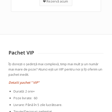
Rezervă acum
Pachet VIP
Îți dorești o ședință mai complexă, timp mai mult și un număr
mai mare de poze? Atunci ești un VIP pentru noi și îți oferim un
pachet inedit.
Detalii pachet ” VIP”
Durată: 2 ore+
Poze livrate: 60
Livrare: Până în 5 zile lucrătoare.
Ținute/Decoruri: nelimitat