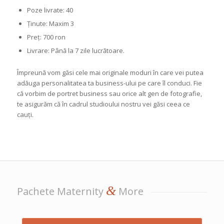
Poze livrate: 40
Ținute: Maxim 3
Preț: 700 ron
Livrare: Până la 7 zile lucrătoare.
Împreună vom găsi cele mai originale moduri în care vei putea
adăuga personalitatea ta business-ului pe care îl conduci. Fie
că vorbim de portret business sau orice alt gen de fotografie,
te asigurăm că în cadrul studioului nostru vei găsi ceea ce
cauți.
&
Pachete Maternity
More