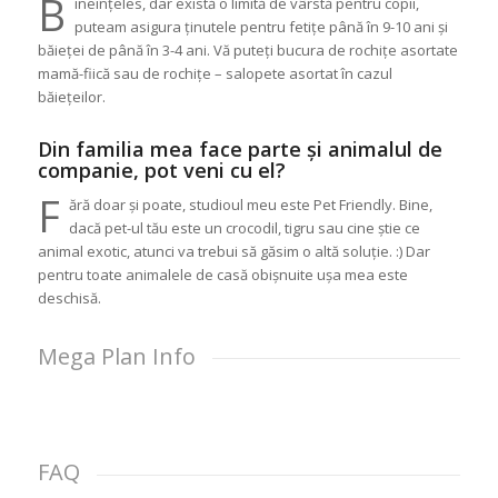
B
ineînțeles, dar există o limită de vârstă pentru copii,
puteam asigura ținutele pentru fetițe până în 9-10 ani și
băieței de până în 3-4 ani. Vă puteți bucura de rochițe asortate
mamă-fiică sau de rochițe – salopete asortat în cazul
băiețeilor.
Din familia mea face parte și animalul de
companie, pot veni cu el?
F
ără doar și poate, studioul meu este Pet Friendly. Bine,
dacă pet-ul tău este un crocodil, tigru sau cine știe ce
animal exotic, atunci va trebui să găsim o altă soluție. :) Dar
pentru toate animalele de casă obișnuite ușa mea este
deschisă.
Mega Plan Info
FAQ